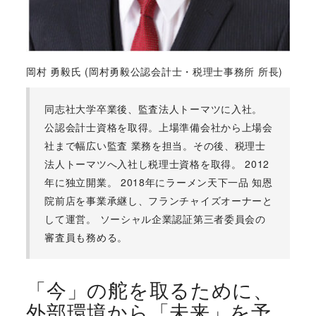
岡村 勇毅氏 (岡村勇毅公認会計士・税理士事務所 所長)
同志社大学卒業後、監査法人トーマツに入社。
公認会計士資格を取得。上場準備会社から上場会
社まで幅広い監査 業務を担当。その後、税理士
法人トーマツへ入社し税理士資格を取得。 2012
年に独立開業。 2018年にラーメン天下一品 知恩
院前店を事業承継し、フランチャイズオーナーと
して運営。 ソーシャル企業認証第三者委員会の
審査員も務める。
「今」の舵を取るために、
外部環境から「未来」を予