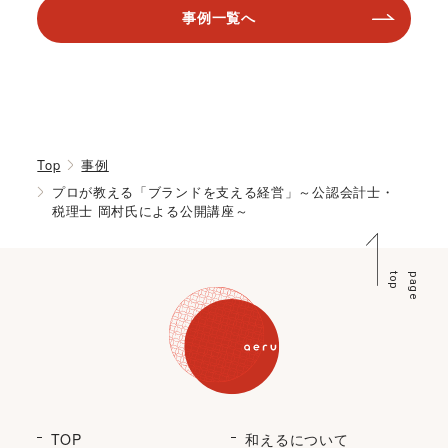
事例一覧へ
Top
事例
プロが教える「ブランドを支える経営」～公認会計士・
税理士 岡村氏による公開講座～
p
p
a
g
e
t
o
TOP
和えるについて