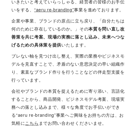
いきたいと考えていらっしゃる、経営者の皆様のお手伝
いをする、
“aeru re-branding”
事業を進めております。
企業や事業、ブランドの原点に立ち戻り、「自分たちは
何のために存在しているのか。」その
本質を問い直し改
善策を共に考案、現場の実務に落とし込み、未来へつな
げるための具体策を提供
いたします。
ブレない軸を見つけ出し整え、実際の業務やビジネスモ
デルを見直すことで、矛盾のない意思決定の早い組織作
り、素直なブランド作りを行うことなどの伴走型支援を
行っています。
会社やブランドの本質を捉えるために寄り添い、言語化
することから、商品開発、ビジネスモデル考案、現場実
務への落とし込みまで、様々な角度でお手伝いができ
る“aeru re-branding”事業へご興味をお持ちの方は、お
気軽に
こちら
までお問い合わせくださいませ。