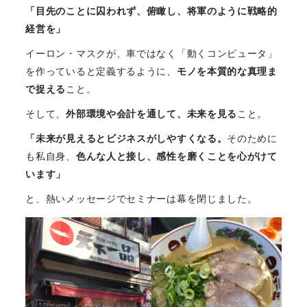
「目先のことに囚われず、俯瞰し、将軍のように戦略的
経営を」
イーロン・マスクが、車ではなく「動くコンピュータ」
を作っていると定義するように、
モノを本質的な真理ま
で捉える
こと。
そして、
外部環境や会計を通して、未来を見る
こと。
「未来が見えるとビジネスがしやすくなる。
そのために
も私自身、
色んな人と接し、感性を磨くことを心がけて
います」
と、熱いメッセージでセミナーは幕を閉じました。