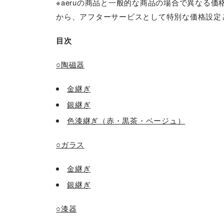
※aeruの商品と一般的な商品の場合で異なる
から、アフターサービスとして特別な価格設定
目次
○陶磁器
金継ぎ
銀継ぎ
色漆継ぎ（赤・黒茶・ベージュ）
○ガラス
金継ぎ
銀継ぎ
○漆器