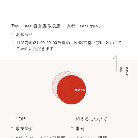
Top
aeru直営店/取扱店
京都「aeru gojo」
お知らせ
11/27(金)21:00-22:00放送の、KBS京都『京bizS』にて
ご紹介いただきます！
p
p
a
g
e
t
o
TOP
和えるについて
事業紹介
事例
お知らせ・メディア掲載
イベント・講演