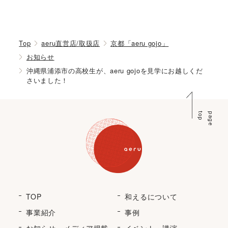
Top
aeru直営店/取扱店
京都「aeru gojo」
お知らせ
沖縄県浦添市の高校生が、aeru gojoを見学にお越しくだ
さいました！
p
p
a
g
e
t
o
TOP
和えるについて
事業紹介
事例
お知らせ・メディア掲載
イベント・講演