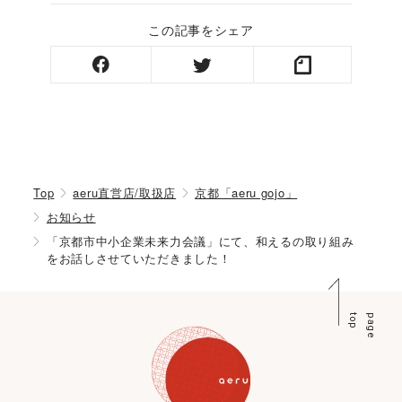
この記事をシェア
Top
aeru直営店/取扱店
京都「aeru gojo」
お知らせ
「京都市中小企業未来力会議」にて、和えるの取り組み
をお話しさせていただきました！
p
p
a
g
e
t
o