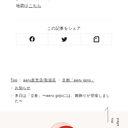
地図は
こちら
この記事をシェア
Top
aeru直営店/取扱店
京都「aeru gojo」
お知らせ
本日は「立春」〜aeru gojoには、雛飾りが登場しまし
た〜
p
p
a
g
e
t
o