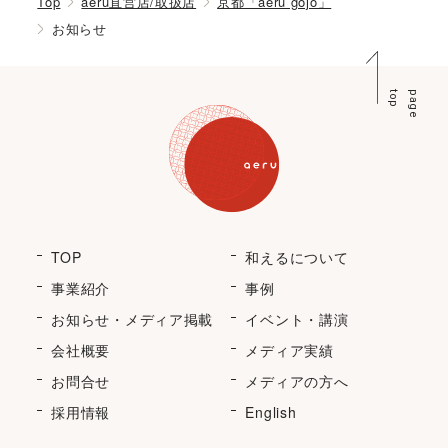
Top
aeru直営店/取扱店
京都「aeru gojo」
お知らせ
p
p
a
g
e
t
o
TOP
和えるについて
事業紹介
事例
お知らせ・メディア掲載
イベント・講演
会社概要
メディア実績
お問合せ
メディアの方へ
採用情報
English