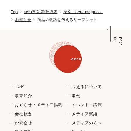
Top
aeru直営店/取扱店
東京「aeru meguro」
お知らせ
商品の物語を伝えるリーフレット
p
p
a
g
e
t
o
TOP
和えるについて
事業紹介
事例
お知らせ・メディア掲載
イベント・講演
会社概要
メディア実績
お問合せ
メディアの方へ