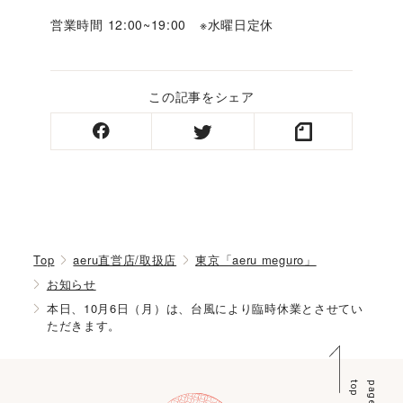
営業時間 12:00~19:00 ※水曜日定休
この記事をシェア
Top
aeru直営店/取扱店
東京「aeru meguro」
お知らせ
本日、10月6日（月）は、台風により臨時休業とさせてい
ただきます。
p
p
a
g
e
t
o