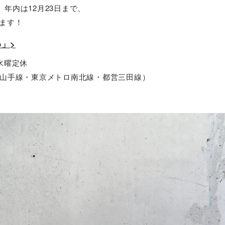
は、年内は12月23日まで、
します！
o」>
・水曜定休
R山手線・東京メトロ南北線・都営三田線）