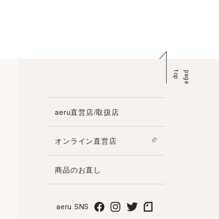
p
p
a
g
e
t
o
aeru直営店/取扱店
オンライン直営店
商品のお直し
aeru SNS