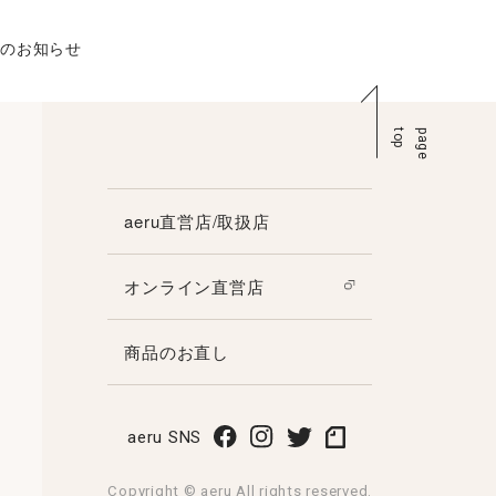
休業のお知らせ
p
p
a
g
e
t
o
aeru直営店/取扱店
オンライン直営店
商品のお直し
aeru SNS
Copyright © aeru All rights reserved.