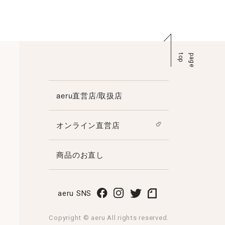
p
p
a
g
e
t
o
aeru直営店/取扱店
オンライン直営店
商品のお直し
aeru SNS
Copyright © aeru All rights reserved.