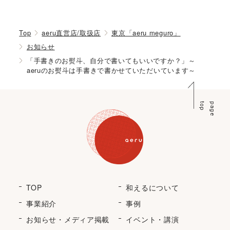
Top
aeru直営店/取扱店
東京「aeru meguro」
お知らせ
「手書きのお熨斗、自分で書いてもいいですか？」～
aeruのお熨斗は手書きで書かせていただいています～
p
p
a
g
e
t
o
TOP
和えるについて
事業紹介
事例
お知らせ・メディア掲載
イベント・講演