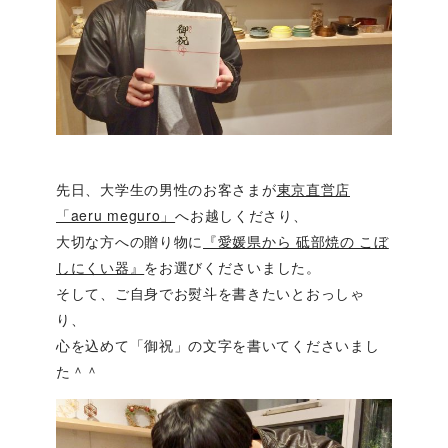
先日、大学生の男性のお客さまが
東京直営店
「aeru meguro」
へお越しくださり、
大切な方への贈り物に
『愛媛県から 砥部焼の こぼ
しにくい器』
をお選びくださいました。
そして、ご自身でお熨斗を書きたいとおっしゃ
り、
心を込めて「御祝」の文字を書いてくださいまし
た＾＾