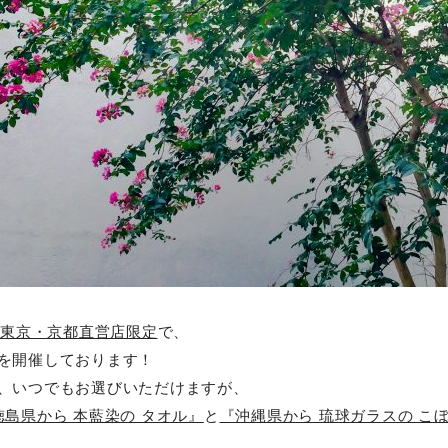
東京・京都直営店限定
で、
を開催しております！
、いつでもお選びいただけますが、
徳島県から 本藍染の タオル』
と
『沖縄県から 琉球ガラスの こ