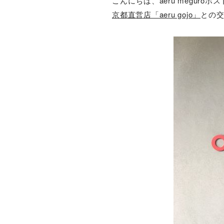
こんにちは、aeru meguro
京都直営店「aeru gojo」
との