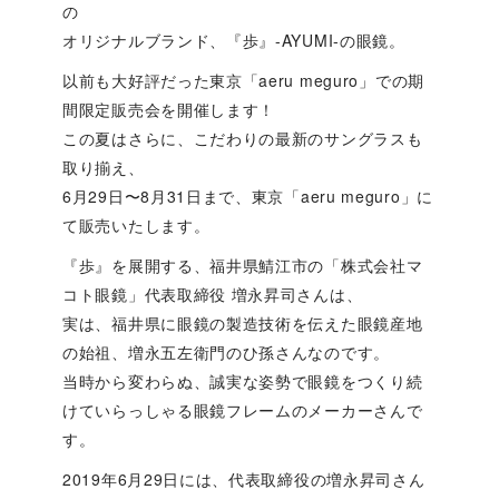
の
オリジナルブランド、『歩』-AYUMI-の眼鏡。
以前も大好評だった東京「aeru meguro」での期
間限定販売会を開催します！
この夏はさらに、こだわりの最新のサングラスも
取り揃え、
6月29日〜8月31日まで、東京「aeru meguro」に
て販売いたします。
『歩』を展開する、福井県鯖江市の「株式会社マ
コト眼鏡」代表取締役 増永昇司さんは、
実は、福井県に眼鏡の製造技術を伝えた眼鏡産地
の始祖、増永五左衛門のひ孫さんなのです。
当時から変わらぬ、誠実な姿勢で眼鏡をつくり続
けていらっしゃる眼鏡フレームのメーカーさんで
す。
2019年6月29日には、代表取締役の増永昇司さん