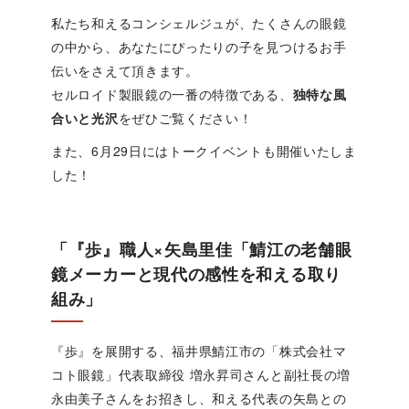
私たち和えるコンシェルジュが、たくさんの眼鏡
の中から、あなたにぴったりの子を見つけるお手
伝いをさえて頂きます。
セルロイド製眼鏡の一番の特徴である、
独特な風
合いと光沢
をぜひご覧ください！
また、6月29日にはトークイベントも開催いたしま
した！
「『歩』職人×矢島里佳「鯖江の老舗眼
鏡メーカーと現代の感性を和える取り
組み」
『歩』を展開する、福井県鯖江市の「株式会社マ
コト眼鏡」代表取締役 増永昇司さんと副社長の増
永由美子さんをお招きし、和える代表の矢島との