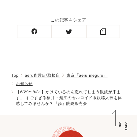
この記事をシェア
Top
aeru直営店/取扱店
東京「aeru meguro」
お知らせ
【6/29〜8/31】かけているのを忘れてしまう眼鏡が来ま
す。-すごすぎる福井・鯖江のセルロイド眼鏡職人技を体
感してみませんか？『歩』眼鏡販売会-
p
p
a
g
e
t
o