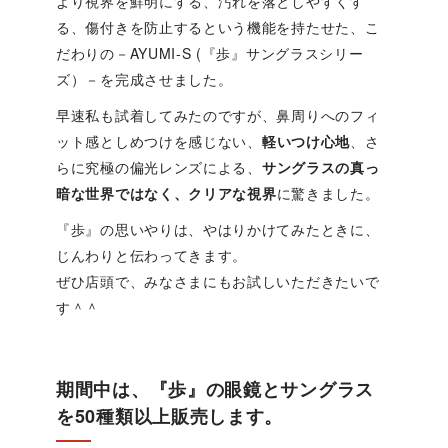
より視界を鮮明にする、汚れを落としやすくす
る、傷付きを防止するという機能を持たせた、こ
だわりの－AYUMI-S (『歩』サングラスシリー
ズ）－を完成させました。
早速私も試着してみたのですが、鼻周りへのフィ
ット感としめつけを感じない、
軽いつけ心地
、さ
らに究極の偏光レンズによる、
サングラスの真っ
暗な世界ではなく、クリアな視界
に驚きました。
『歩』の思いやりは、やはりかけてみたときに、
じんわりと伝わってきます。
ぜひ店頭で、みなさまにもお試しいただきたいで
す＾＾
期間中は、『歩』の眼鏡とサングラス
を50種類以上販売します。