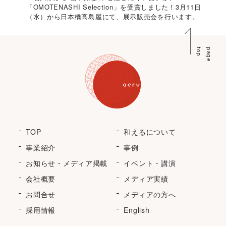
「OMOTENASHI Selection」を受賞しました！3月11日
（水）から日本橋高島屋にて、展示販売会を行います。
p
p
a
g
e
t
o
TOP
和えるについて
事業紹介
事例
お知らせ・メディア掲載
イベント・講演
会社概要
メディア実績
お問合せ
メディアの方へ
採用情報
English