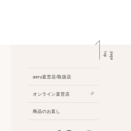
p
p
a
g
e
t
o
aeru直営店/取扱店
オンライン直営店
商品のお直し