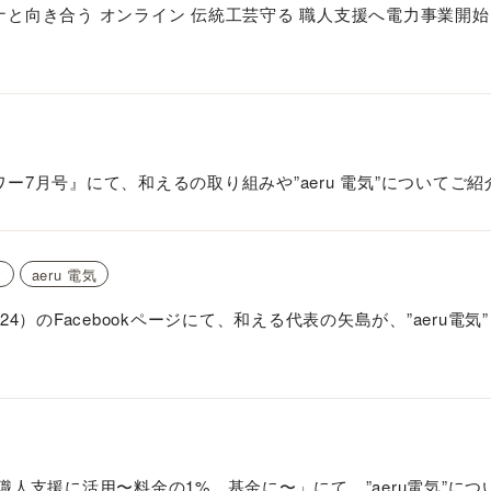
ロナと向き合う オンライン 伝統工芸守る 職人支援へ電力事業開
ワー7月号』にて、和えるの取り組みや”aeru 電気”についてご
y
aeru 電気
S24）のFacebookページにて、和える代表の矢島が、”aeru電気”と
 職人支援に活用〜料金の1%、基金に〜」にて、”aeru電気”に