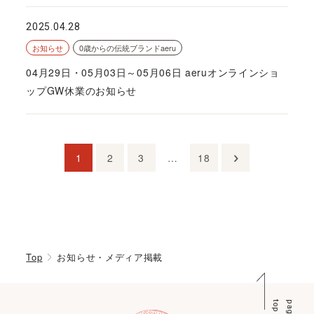
2025.04.28
お知らせ
0歳からの伝統ブランドaeru
04月29日・05月03日～05月06日 aeruオンラインショ
ップGW休業のお知らせ
1
2
3
…
18
Top
お知らせ・メディア掲載
p
p
a
g
e
t
o