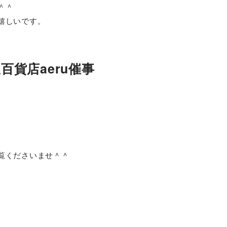
＾＾
嬉しいです。
急百貨店aeru催事
、
覧くださいませ＾＾