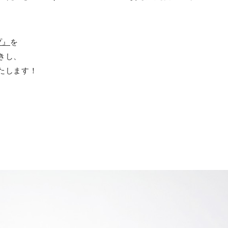
プ』
を
きし、
たします！