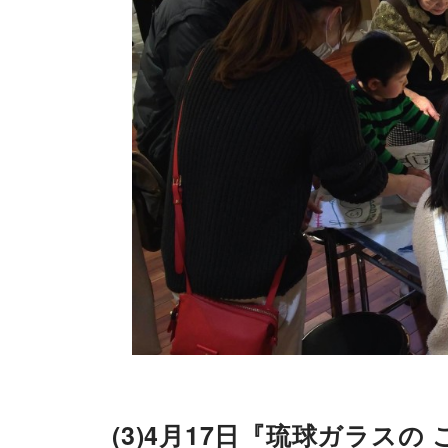
(3)4月17日『琉球ガラス