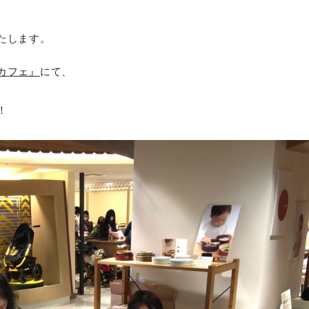
。
たします。
カフェ』
にて、
！