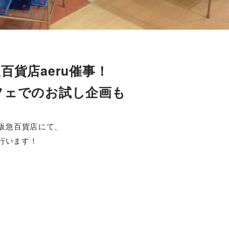
急百貨店aeru催事！
フェでのお試し企画も
阪急百貨店にて、
行います！