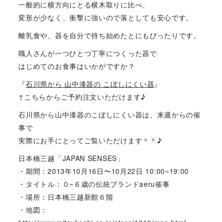
一般的に横方向にとる横木取りに比べ、
変形が少なく、衝撃に強いので落としても安心です。
離乳食や、器を自分で持ち始めたとにもぴったりです。
職人さんが一つひとつ丁寧につくった器で
はじめてのお食事はいかがですか？
『
石川県から 山中漆器の こぼしにくい器
』
↑こちらからご予約注文いただけます♪
石川県から山中漆器のこぼしにくい器は、来週からの催
事で
実際にお手にとってご覧いただけます＾＾♪
日本橋三越「JAPAN SENSES」
・期間：2013年10月16日〜10月22日 10:00~19:00
・タイトル：０~６歳の伝統ブランドaeru催事
・場所：日本橋三越新館６階
・地図：