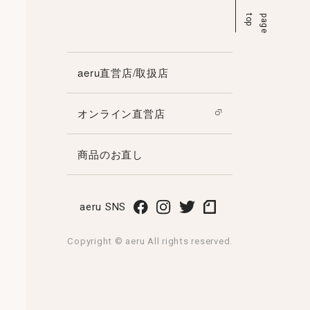
p
p
a
g
e
t
o
aeru直営店/取扱店
オンライン直営店
商品のお直し
aeru SNS
Copyright © aeru All rights reserved.