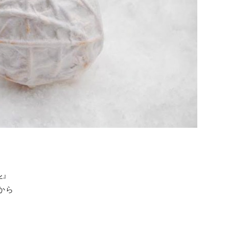
ル
』
から