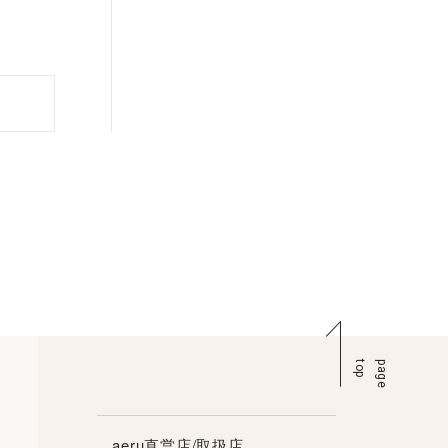
p
p
a
g
e
t
o
aeru直営店/取扱店