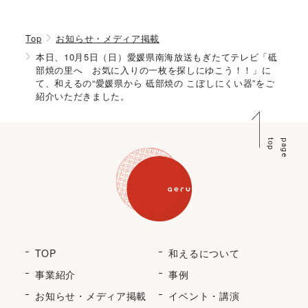
Top
お知らせ・メディア掲載
本日、10月5日（日）愛媛県南海放送もぎたてテレビ「砥
部焼の里へ お気に入りの一枚を探しにゆこう！！」に
て、和えるの“愛媛県から 砥部焼の こぼしにくい器”をご
紹介いただきました。
p
p
a
g
e
t
o
TOP
和えるについて
事業紹介
事例
お知らせ・メディア掲載
イベント・講演