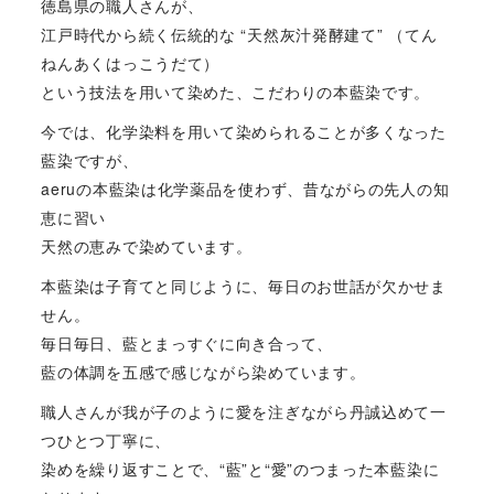
徳島県の職人さんが、
江戸時代から続く伝統的な “天然灰汁発酵建て” （てん
ねんあくはっこうだて）
という技法を用いて染めた、こだわりの本藍染です。
今では、化学染料を用いて染められることが多くなった
藍染ですが、
aeruの本藍染は化学薬品を使わず、昔ながらの先人の知
恵に習い
天然の恵みで染めています。
本藍染は子育てと同じように、毎日のお世話が欠かせま
せん。
毎日毎日、藍とまっすぐに向き合って、
藍の体調を五感で感じながら染めています。
職人さんが我が子のように愛を注ぎながら丹誠込めて一
つひとつ丁寧に、
染めを繰り返すことで、“藍”と“愛”のつまった本藍染に