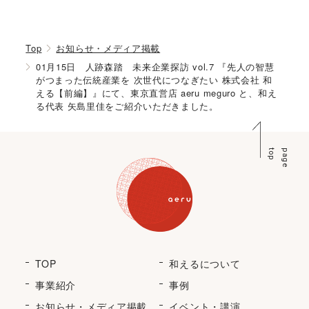
Top
お知らせ・メディア掲載
01月15日 人跡森踏 未来企業探訪 vol.7 『先人の智慧
がつまった伝統産業を 次世代につなぎたい 株式会社 和
える【前編】』にて、東京直営店 aeru meguro と、和え
る代表 矢島里佳をご紹介いただきました。
p
p
a
g
e
t
o
TOP
和えるについて
事業紹介
事例
お知らせ・メディア掲載
イベント・講演