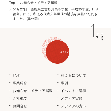
Top
お知らせ・メディア掲載
01月27日 徳島県立吉野川高等学校「平成25年度、FFJ
徳島」にて、和える代表矢島里佳の講演を掲載いただき
ました。(非公開)
p
p
a
g
e
t
o
TOP
和えるについて
事業紹介
事例
お知らせ・メディア掲載
イベント・講演
会社概要
メディア実績
お問合せ
メディアの方へ