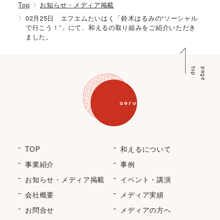
Top
お知らせ・メディア掲載
02月25日 エフエムたいはく「鈴木はるみの“ソーシャル
で行こう！”」にて、和えるの取り組みをご紹介いただき
ました。
p
p
a
g
e
t
o
TOP
和えるについて
事業紹介
事例
お知らせ・メディア掲載
イベント・講演
会社概要
メディア実績
お問合せ
メディアの方へ