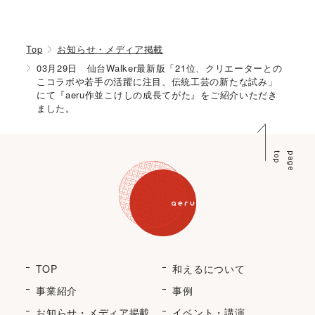
Top
お知らせ・メディア掲載
03月29日 仙台Walker最新版「21位、クリエーターとの
こコラボや若手の活躍に注目、伝統工芸の新たな試み」
にて『aeru作並こけしの成長てがた』をご紹介いただき
ました。
p
p
a
g
e
t
o
TOP
和えるについて
事業紹介
事例
お知らせ・メディア掲載
イベント・講演