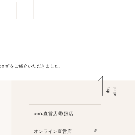
room”をご紹介いただきました。
p
p
a
g
e
t
o
aeru直営店/取扱店
オンライン直営店