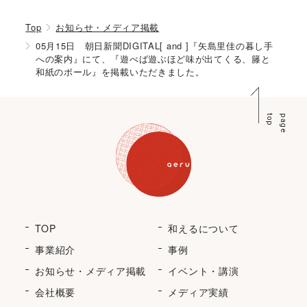
Top
お知らせ・メディア掲載
05月15日 朝日新聞DIGITAL[ and ]『矢島里佳の暮し手
への案内』にて、『遊べば遊ぶほど味が出てくる、籐と
和紙のボール』を掲載いただきました。
p
p
a
g
e
t
o
TOP
和えるについて
事業紹介
事例
お知らせ・メディア掲載
イベント・講演
会社概要
メディア実績