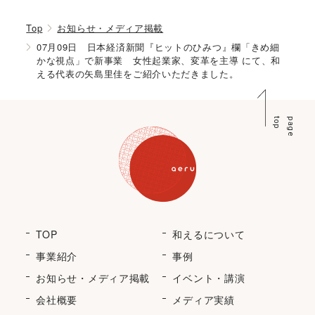
Top
お知らせ・メディア掲載
07月09日 日本経済新聞『ヒットのひみつ』欄「きめ細
かな視点」で新事業 女性起業家、変革を主導 にて、和
える代表の矢島里佳をご紹介いただきました。
p
p
a
g
e
t
o
TOP
和えるについて
事業紹介
事例
お知らせ・メディア掲載
イベント・講演
会社概要
メディア実績