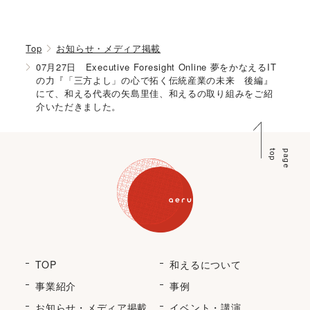
Top
お知らせ・メディア掲載
07月27日 Executive Foresight Online 夢をかなえるIT
の力『「三方よし」の心で拓く伝統産業の未来 後編』
にて、和える代表の矢島里佳、和えるの取り組みをご紹
介いただきました。
p
p
a
g
e
t
o
TOP
和えるについて
事業紹介
事例
お知らせ・メディア掲載
イベント・講演