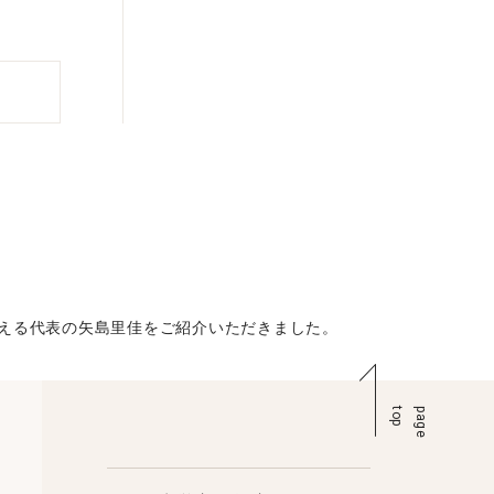
和える代表の矢島里佳をご紹介いただきました。
p
p
a
g
e
t
o