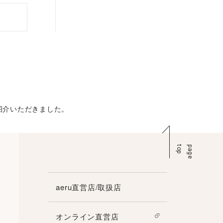
をご紹介いただきました。
p
p
a
g
e
t
o
aeru直営店/取扱店
オンライン直営店