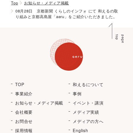
Top
お知らせ・メディア掲載
08月28日 京都新聞 くらしのインフォ にて 和えるの取
り組みと京都高島屋「aeru」をご紹介いただきました。
p
p
a
g
e
t
o
TOP
和えるについて
事業紹介
事例
お知らせ・メディア掲載
イベント・講演
会社概要
メディア実績
お問合せ
メディアの方へ
採用情報
English