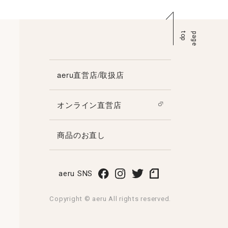
p
p
a
g
e
t
o
aeru直営店/取扱店
オンライン直営店
商品のお直し
aeru SNS
Copyright © aeru All rights reserved.