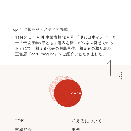
Top
お知らせ・メディア掲載
11月01日 月刊 事業構想12月号 『現代日本イノベータ
ー「伝統産業×子ども」意表を衝くビジネス発想でヒッ
ト』にて、和える代表の矢島里佳、和えるの取り組み、
直営店『aeru meguro』をご紹介いただきました。
p
p
a
g
e
t
o
TOP
和えるについて
事業紹介
事例