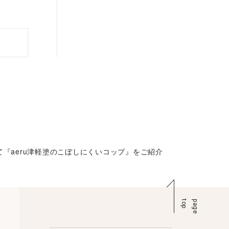
て『aeru津軽塗のこぼしにくいコップ』をご紹介
p
p
a
g
e
t
o