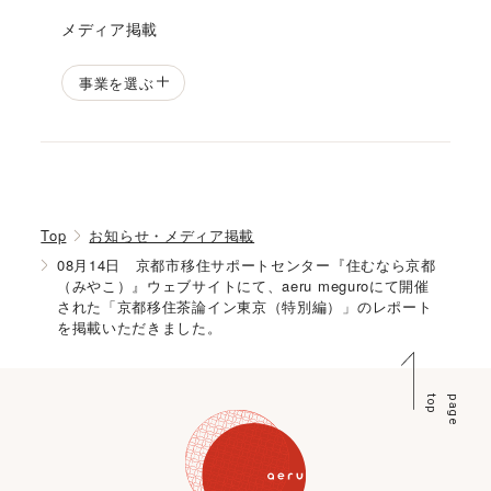
メディア掲載
事業を選ぶ
Top
お知らせ・メディア掲載
08月14日 京都市移住サポートセンター『住むなら京都
（みやこ）』ウェブサイトにて、aeru meguroにて開催
された「京都移住茶論イン東京（特別編）」のレポート
を掲載いただきました。
p
p
a
g
e
t
o