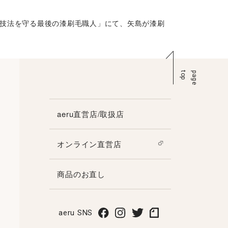
の伝統技法を守る最後の漆刷毛職人」にて、矢島が漆刷
p
p
a
g
e
t
o
aeru直営店/取扱店
オンライン直営店
商品のお直し
aeru SNS