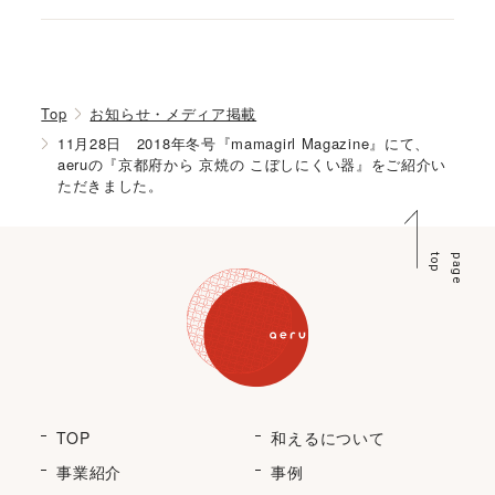
Top
お知らせ・メディア掲載
11月28日 2018年冬号『mamagirl Magazine』にて、
aeruの『京都府から 京焼の こぼしにくい器』をご紹介い
ただきました。
p
p
a
g
e
t
o
TOP
和えるについて
事業紹介
事例