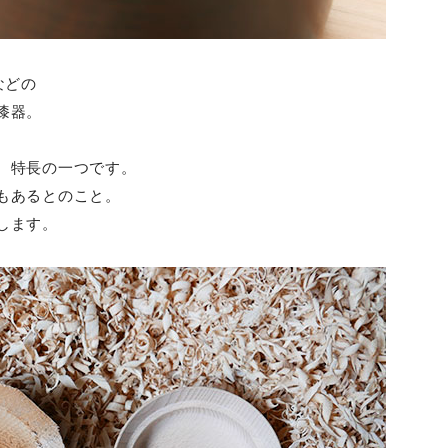
などの
漆器。
、特長の一つです。
もあるとのこと。
します。