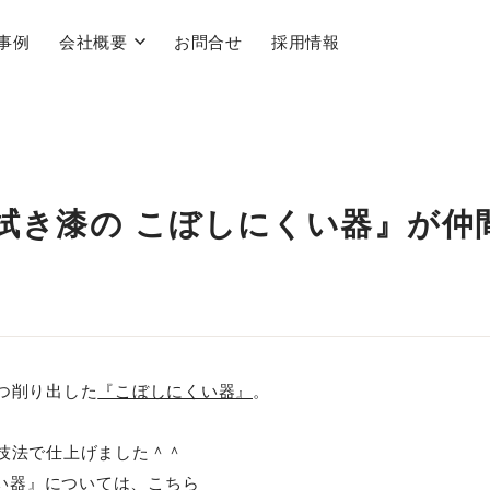
事例
会社概要
お問合せ
採用情報
 拭き漆の こぼしにくい器』が仲
つ削り出した
『こぼしにくい器』
。
技法で仕上げました＾＾
くい器』については、
こちら