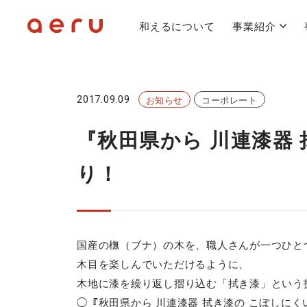
和えるについて
事業紹介
2017.09.09
お知らせ
コーポレート
『秋田県から 川連漆器
り！
国産の橅（ブナ）の木を、職人さんが一つひと
木目を楽しんでいただけるように、
木地に漆を繰り返し摺り込む「拭き漆」という
◯『秋田県から 川連漆器 拭き漆の こぼしに