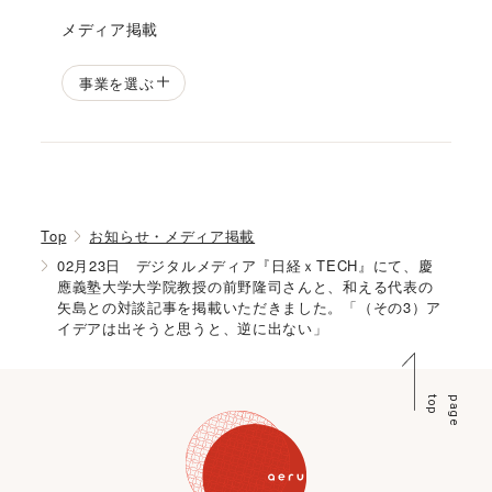
メディア掲載
事業を選ぶ
Top
お知らせ・メディア掲載
02月23日 デジタルメディア『日経ｘTECH』にて、慶
應義塾大学大学院教授の前野隆司さんと、和える代表の
矢島との対談記事を掲載いただきました。「（その3）ア
イデアは出そうと思うと、逆に出ない」
p
p
a
g
e
t
o