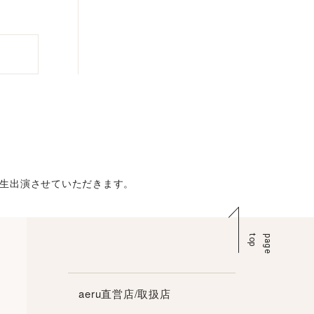
して生出演させていただきます。
p
p
a
g
e
t
o
aeru直営店/取扱店