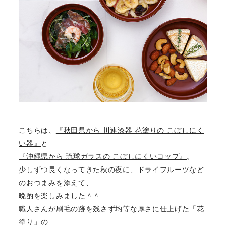
こちらは、
『秋田県から 川連漆器 花塗りの こぼしにく
い器』
と
『沖縄県から 琉球ガラスの こぼしにくいコップ』
。
少しずつ長くなってきた秋の夜に、ドライフルーツなど
のおつまみを添えて、
晩酌を楽しみました＾＾
職人さんが刷毛の跡を残さず均等な厚さに仕上げた「花
塗り」の