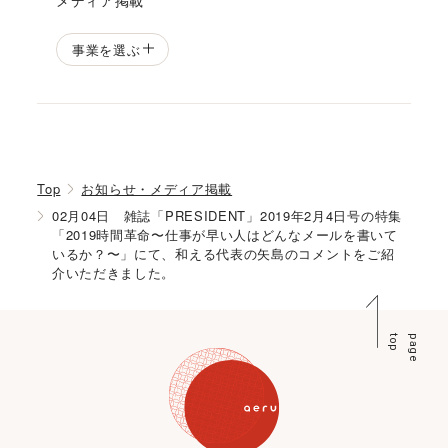
事業を選ぶ
Top
お知らせ・メディア掲載
02月04日 雑誌「PRESIDENT」2019年2月4日号の特集
「2019時間革命〜仕事が早い人はどんなメールを書いて
いるか？〜」にて、和える代表の矢島のコメントをご紹
介いただきました。
p
p
a
g
e
t
o