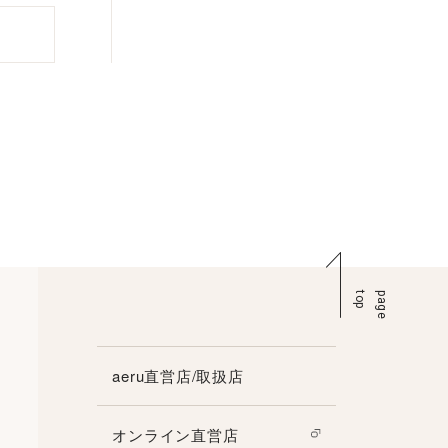
p
p
a
g
e
t
o
aeru直営店/取扱店
オンライン直営店