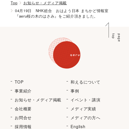
Top
お知らせ・メディア掲載
04月19日 NHK総合 おはよう日本 まちかど情報室
『aeru桜の木のはさみ』をご紹介頂きました。
p
p
a
g
e
t
o
TOP
和えるについて
事業紹介
事例
お知らせ・メディア掲載
イベント・講演
会社概要
メディア実績
お問合せ
メディアの方へ
採用情報
English