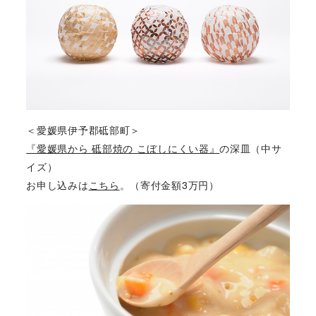
＜愛媛県伊予郡砥部町＞
『愛媛県から 砥部焼の こぼしにくい器』
の深皿（中サ
イズ）
お申し込みは
こちら
。（寄付金額3万円）