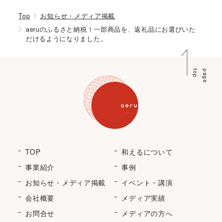
Top
お知らせ・メディア掲載
aeruのふるさと納税！一部商品を、返礼品にお選びいた
だけるようになりました。
p
p
a
g
e
t
o
TOP
和えるについて
事業紹介
事例
お知らせ・メディア掲載
イベント・講演
会社概要
メディア実績
お問合せ
メディアの方へ