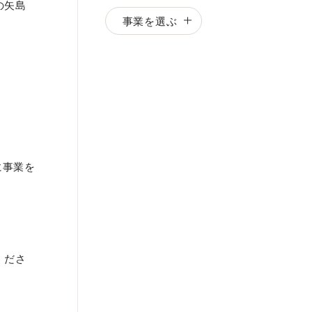
の矢島
事業を選ぶ
に事業を
くださ