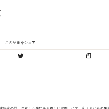
_
p
この記事をシェア
が考える建築家の罪 自覚した先にある優しい空間」にて、和える代表の