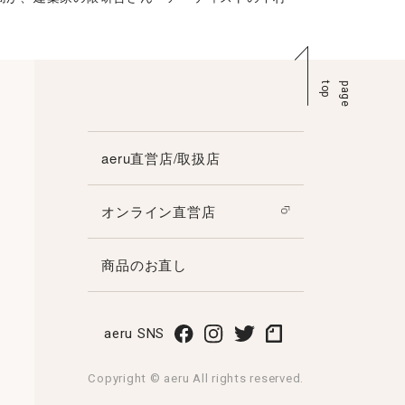
p
p
a
g
e
t
o
aeru直営店/取扱店
オンライン直営店
商品のお直し
aeru SNS
Copyright © aeru All rights reserved.