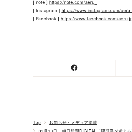
[ note ]
https://note.com/aeru_
[ Instagram ]
https://www.instagram.com/aeru
[ Facebook ]
https://www.facebook.com/aeru.j
Top
お知らせ・メディア掲載
01月13日 朝日新聞DIGITAL「隈研吾